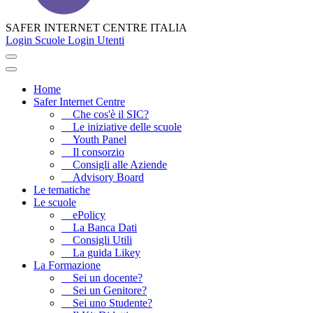
SAFER INTERNET CENTRE ITALIA
Login Scuole
Login Utenti
Home
Safer Internet Centre
Che cos'è il SIC?
Le iniziative delle scuole
Youth Panel
Il consorzio
Consigli alle Aziende
Advisory Board
Le tematiche
Le scuole
ePolicy
La Banca Dati
Consigli Utili
La guida Likey
La Formazione
Sei un docente?
Sei un Genitore?
Sei uno Studente?