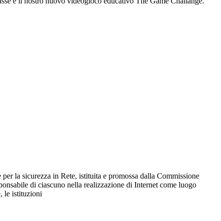
 classe e il nostro nuovo videogioco educativo The Game Challange.
e per la sicurezza in Rete, istituita e promossa dalla Commissione
esponsabile di ciascuno nella realizzazione di Internet come luogo
 le istituzioni