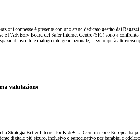
erazioni connesse è presente con uno stand dedicato gestito dai Ragazzi d
esse e l’Advisory Board del Safer Internet Centre (SIC) sono a confron
spazio di ascolto e dialogo intergenerazionale, si svilupperà attraverso q
ima valutazione
ella Strategia Better Internet for Kids+ La Commissione Europea ha pubbl
ente digitale più sicuro, inclusivo e partecipativo per bambini e adolesce