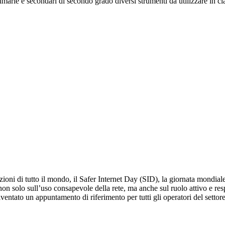
rimarie e secondari di secondo grado diversi strumenti da utilizzare in
ioni di tutto il mondo, il Safer Internet Day (SID), la giornata mondial
i non solo sull’uso consapevole della rete, ma anche sul ruolo attivo e r
ventato un appuntamento di riferimento per tutti gli operatori del settore,