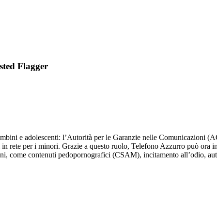
usted Flagger
bambini e adolescenti: l’Autorità per le Garanzie nelle Comunicazioni 
i in rete per i minori. Grazie a questo ruolo, Telefono Azzurro può ora int
ani, come contenuti pedopornografici (CSAM), incitamento all’odio, autol