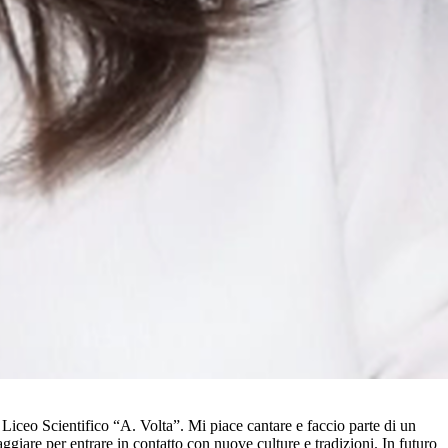
iceo Scientifico “A. Volta”. Mi piace cantare e faccio parte di un
aggiare per entrare in contatto con nuove culture e tradizioni. In futuro