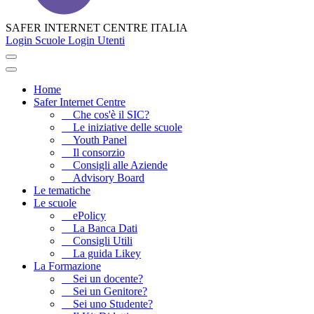
SAFER INTERNET CENTRE ITALIA
Login Scuole
Login Utenti
Home
Safer Internet Centre
Che cos'è il SIC?
Le iniziative delle scuole
Youth Panel
Il consorzio
Consigli alle Aziende
Advisory Board
Le tematiche
Le scuole
ePolicy
La Banca Dati
Consigli Utili
La guida Likey
La Formazione
Sei un docente?
Sei un Genitore?
Sei uno Studente?