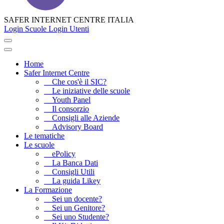
SAFER INTERNET CENTRE ITALIA
Login Scuole
Login Utenti
Home
Safer Internet Centre
Che cos'è il SIC?
Le iniziative delle scuole
Youth Panel
Il consorzio
Consigli alle Aziende
Advisory Board
Le tematiche
Le scuole
ePolicy
La Banca Dati
Consigli Utili
La guida Likey
La Formazione
Sei un docente?
Sei un Genitore?
Sei uno Studente?