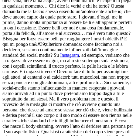
dieta sana, bere tanta acqua, avere i denti bianchi e i capelli in piega
in qualsiasi momento… Chi dice la verità e chi ha torto? Questa
domanda me la faccio spesso essendo un’adolescente anche io, che
deve ancora capire da quale parte stare. I giovani d’oggi, me in
primis, danno molta importanza all’essere belli e all’apparire perfetti
in ogni occasione. Essere belli per noi è una cosa fondamentale,
porta alla felicità, all’amore e al successo… ma è vero tutto questo?
Bisogna per forza essere belli per raggiungere i nostri obiettivi? E
qui mi pongo un&#39;ulteriore domanda: come facciamo noi a
deciderlo, se siamo continuamente influenzati dall’immagine
standard dei social media? Su
Instagram
, ad esempio, vediamo che
la ragazza deve essere magra, ma allo stesso tempo soda e sinuosa,
con i capelli scintillanti, il trucco perfetto, la pelle liscia e le labbra
carnose. E i ragazzi invece? Devono fare di tutto per assomigliare
agli attori, ai cantanti o ai calciatori: tutti muscolosi, ma non troppo,
senza pancia e con gli addominali, alti e profumati… Sicuramente, i
social-media stanno influenzando in maniera esagerata i giovani,
siamo arrivati ad un punto dove pretendiamo troppo dagli altri e
soprattutto da noi stessi. Ma il vero problema non è questo, il
rovescio della medaglia ci mostra che ciò avviene quando una
persona, che riesce ad amare se stessa per ciò che è, viene bullizzata
e derisa perché il suo corpo o il suo modo di essere non rientra nelle
caratteristiche standard che tutti gli influencer ci mostrano. È così
che nasce il body-shaming, ovvero l’atto di deridere una persona per
il suo aspetto fisico. Qualsiasi caratteristica del corpo viene presa di