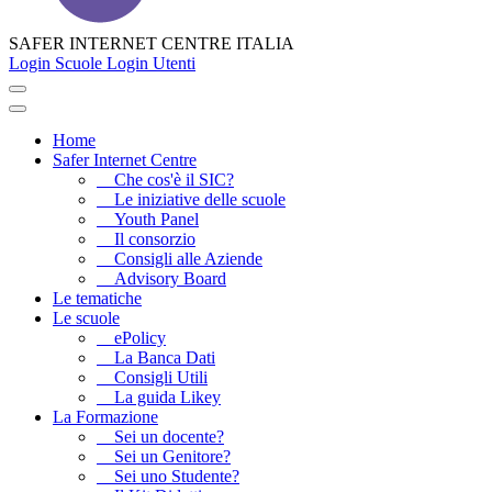
SAFER INTERNET CENTRE ITALIA
Login Scuole
Login Utenti
Home
Safer Internet Centre
Che cos'è il SIC?
Le iniziative delle scuole
Youth Panel
Il consorzio
Consigli alle Aziende
Advisory Board
Le tematiche
Le scuole
ePolicy
La Banca Dati
Consigli Utili
La guida Likey
La Formazione
Sei un docente?
Sei un Genitore?
Sei uno Studente?