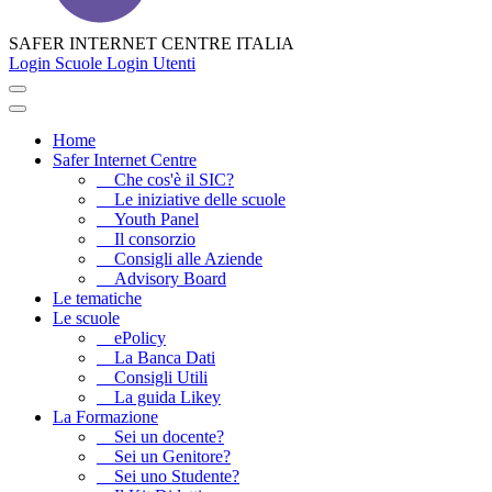
SAFER INTERNET CENTRE ITALIA
Login Scuole
Login Utenti
Home
Safer Internet Centre
Che cos'è il SIC?
Le iniziative delle scuole
Youth Panel
Il consorzio
Consigli alle Aziende
Advisory Board
Le tematiche
Le scuole
ePolicy
La Banca Dati
Consigli Utili
La guida Likey
La Formazione
Sei un docente?
Sei un Genitore?
Sei uno Studente?