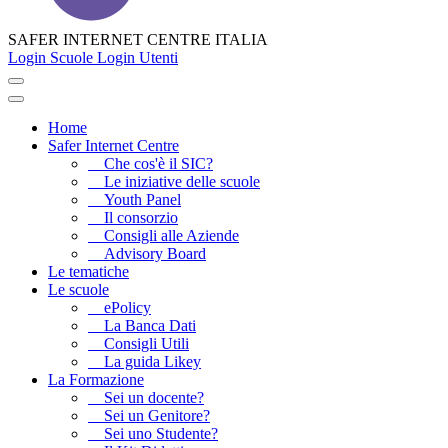
SAFER INTERNET CENTRE ITALIA
Login Scuole
Login Utenti
Home
Safer Internet Centre
Che cos'è il SIC?
Le iniziative delle scuole
Youth Panel
Il consorzio
Consigli alle Aziende
Advisory Board
Le tematiche
Le scuole
ePolicy
La Banca Dati
Consigli Utili
La guida Likey
La Formazione
Sei un docente?
Sei un Genitore?
Sei uno Studente?