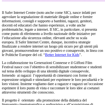
Il Safer Internet Centre (noto anche come SIC), nasce infatti per
agevolare la segnalazione di materiale illegale online e fornire
informazioni, consigli e supporto a bambini, ragazzi, genitori,
docenti ed educatori che hanno esperienze, a volte anche
problematiche, legate a internet. Il SIC, in particolare, si presenta
come punto di riferimento a livello nazionale delle iniziative per
l’educazione alla sicurezza online, rilevanti anche su scala
europea. Il Safer Internet Centre, dunque, incentiva strategie
finalizzate a rendere internet un luogo più sicuro per gli utenti più
giovani, promuovendone un uso positivo e consapevole, in linea con
le Politiche Europee del cd. “
Better Internet for Kids
”.
La collaborazione tra Generazioni Connesse e il Giffoni Film
Festival nasce con l’obiettivo di sensibilizzare studentesse e studenti
sul tema dello sviluppo di una identità digitale consapevole,
fornendo ai ragazzi l’opportunità di cimentarsi con forme di
espressione originali e stimolanti per esprimere le loro peculiarità e le
loro visioni. Insieme vogliamo dare a ragazze e ragazzi un’occasione
esprimere il loro punto di vista e raccontare le loro idee ai coetanei
attraverso strumenti che conoscono.
Il progetto è orientato alla promozione della didattica del
linguaggio cinematografico e audiovisivo e all’acquisizione di