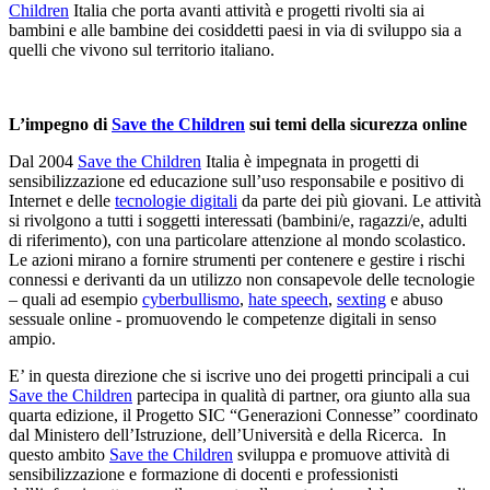
Children
Italia che porta avanti attività e progetti rivolti sia ai
bambini e alle bambine dei cosiddetti paesi in via di sviluppo sia a
quelli che vivono sul territorio italiano.
L’impegno di
Save the Children
sui temi della sicurezza online
Dal 2004
Save the Children
Italia è impegnata in progetti di
sensibilizzazione ed educazione sull’uso responsabile e positivo di
Internet e delle
tecnologie digitali
da parte dei più giovani. Le attività
si rivolgono a tutti i soggetti interessati (bambini/e, ragazzi/e, adulti
di riferimento), con una particolare attenzione al mondo scolastico.
Le azioni mirano a fornire strumenti per contenere e gestire i rischi
connessi e derivanti da un utilizzo non consapevole delle tecnologie
– quali ad esempio
cyberbullismo
,
hate speech
,
sexting
e abuso
sessuale online - promuovendo le competenze digitali in senso
ampio.
E’ in questa direzione che si iscrive uno dei progetti principali a cui
Save the Children
partecipa in qualità di partner, ora giunto alla sua
quarta edizione, il Progetto SIC “Generazioni Connesse” coordinato
dal Ministero dell’Istruzione, dell’Università e della Ricerca. In
questo ambito
Save the Children
sviluppa e promuove attività di
sensibilizzazione e formazione di docenti e professionisti