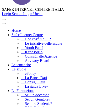
SAFER INTERNET CENTRE ITALIA
Login Scuole
Login Utenti
Home
Safer Internet Centre
Che cos'è il SIC?
Le iniziative delle scuole
Youth Panel
Il consorzio
Consigli alle Aziende
Advisory Board
Le tematiche
Le scuole
ePolicy
La Banca Dati
Consigli Utili
La guida Likey
La Formazione
Sei un docente?
Sei un Genitore?
Sei uno Studente?