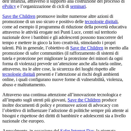
dell’infanzia, attraverso il supporto alla costruzione del processo di
ePolicy
e l’organizzazione di cicli di
seminari
.
Save the Children
promuove inoltre numerose altre azioni di
promozione di un uso sicuro e positivo delle
tecnologie digitali
,
come ad esempio il programma di riduzione della povertà educativa
attraverso le attività erogate nei Punti Luce, centri sul territorio
nazionale dove i bambini e gli adolescenti possono trascorrere del
tempo e mettere in gioco la loro creatività, stimolando i propri
talenti. Più in generale, l’obiettivo di
Save the Children
in merito alla
promozione di safer communities (il rafforzamento di sistemi di
tutela e protezione per migliorare la protezione dei minori da ogni
forma di violenza) prevede un’attenzione anche alla tutela online,
attraverso, tra le altre cose, la sicurezza dei luoghi rispetto alle
tecnologie digitali
presenti e l’attenzione ai rischi degli ambienti
online, i quali configurano nuove forme di vulnerabilità, violenza,
abuso e maltrattamento.
Attraverso una continua attenzione all’innovazione tecnologica e
all’impatto sugli utenti più giovani,
Save the Children
produce
inoltre documenti di policy e promuove azioni di advocacy con
l’obiettivo di influenzare l’adozione di politiche sempre più attente ai
bisogni e rispettose dei diritti di bambini/e e adolescenti sia a livello
nazionale che europeo.
Annualmente, in occasione del
Safer Internet Day
, la giornata