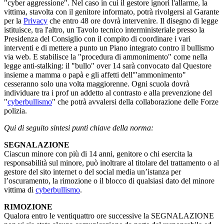
"cyber aggressione". Nel caso in cui il gestore ignori l'allarme, la
vittima, stavolta con il genitore informato, potrà rivolgersi al Garante
per la
Privacy
che entro 48 ore dovrà intervenire. Il disegno di legge
istituisce, tra l'altro, un Tavolo tecnico interministeriale presso la
Presidenza del Consiglio con il compito di coordinare i vari
interventi e di mettere a punto un Piano integrato contro il bullismo
via web. E stabilisce la "procedura di ammonimento" come nella
legge anti-stalking: il "bullo" over 14 sarà convocato dal Questore
insieme a mamma o papà e gli affetti dell'"ammonimento"
cesseranno solo una volta maggiorenne. Ogni scuola dovrà
individuare tra i prof un addetto al contrasto e alla prevenzione del
"
cyberbullismo
" che potrà avvalersi della collaborazione delle Forze
polizia.
Qui di seguito sintesi punti chiave della norma:
SEGNALAZIONE
Ciascun minore con più di 14 anni, genitore o chi esercita la
responsabilità sul minore, può inoltrare al titolare del trattamento o al
gestore del sito internet o del social media un’istanza per
l’oscuramento, la rimozione o il blocco di qualsiasi dato del minore
vittima di
cyberbullismo
.
RIMOZIONE
Qualora entro le ventiquattro ore successive la SEGNALAZIONE