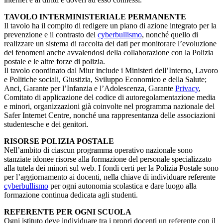
TAVOLO INTERMINISTERIALE PERMANENTE
Il tavolo ha il compito di redigere un piano di azione integrato per la
prevenzione e il contrasto del
cyberbullismo
, nonché quello di
realizzare un sistema di raccolta dei dati per monitorare l’evoluzione
dei fenomeni anche avvalendosi della collaborazione con la Polizia
postale e le altre forze di polizia.
Il tavolo coordinato dal Miur include i Ministeri dell’Interno, Lavoro
e Politiche sociali, Giustizia, Sviluppo Economico e della Salute;
Anci, Garante per l’Infanzia e l’Adolescenza, Garante
Privacy
,
Comitato di applicazione del codice di autoregolamentazione media
e minori, organizzazioni già coinvolte nel programma nazionale del
Safer Internet Centre, nonché una rappresentanza delle associazioni
studentesche e dei genitori.
RISORSE POLIZIA POSTALE
Nell’ambito di ciascun programma operativo nazionale sono
stanziate idonee risorse alla formazione del personale specializzato
alla tutela dei minori sul web. I fondi certi per la Polizia Postale sono
per l’aggiornamento ai docenti, nella chiave di individuare referente
cyberbullismo
per ogni autonomia scolastica e dare luogo alla
formazione continua dedicata agli studenti.
REFERENTE PER OGNI SCUOLA
Ogni istituto deve individuare tra i propri docenti un referente con il