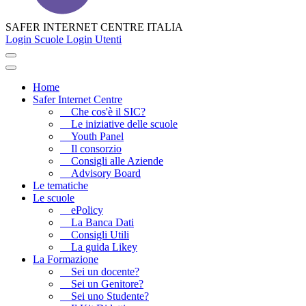
SAFER INTERNET CENTRE ITALIA
Login Scuole
Login Utenti
Home
Safer Internet Centre
Che cos'è il SIC?
Le iniziative delle scuole
Youth Panel
Il consorzio
Consigli alle Aziende
Advisory Board
Le tematiche
Le scuole
ePolicy
La Banca Dati
Consigli Utili
La guida Likey
La Formazione
Sei un docente?
Sei un Genitore?
Sei uno Studente?