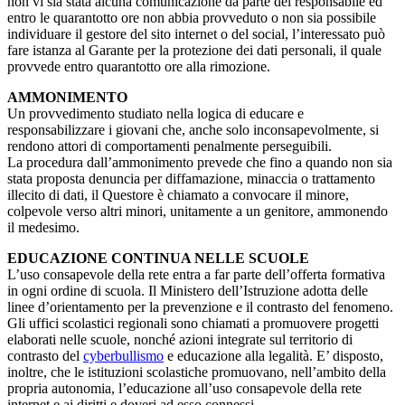
non vi sia stata alcuna comunicazione da parte del responsabile ed
entro le quarantotto ore non abbia provveduto o non sia possibile
individuare il gestore del sito internet o del social, l’interessato può
fare istanza al Garante per la protezione dei dati personali, il quale
provvede entro quarantotto ore alla rimozione.
AMMONIMENTO
Un provvedimento studiato nella logica di educare e
responsabilizzare i giovani che, anche solo inconsapevolmente, si
rendono attori di comportamenti penalmente perseguibili.
La procedura dall’ammonimento prevede che fino a quando non sia
stata proposta denuncia per diffamazione, minaccia o trattamento
illecito di dati, il Questore è chiamato a convocare il minore,
colpevole verso altri minori, unitamente a un genitore, ammonendo
il medesimo.
EDUCAZIONE CONTINUA NELLE SCUOLE
L’uso consapevole della rete entra a far parte dell’offerta formativa
in ogni ordine di scuola. Il Ministero dell’Istruzione adotta delle
linee d’orientamento per la prevenzione e il contrasto del fenomeno.
Gli uffici scolastici regionali sono chiamati a promuovere progetti
elaborati nelle scuole, nonché azioni integrate sul territorio di
contrasto del
cyberbullismo
e educazione alla legalità. E’ disposto,
inoltre, che le istituzioni scolastiche promuovano, nell’ambito della
propria autonomia, l’educazione all’uso consapevole della rete
internet e ai diritti e doveri ad esso connessi.