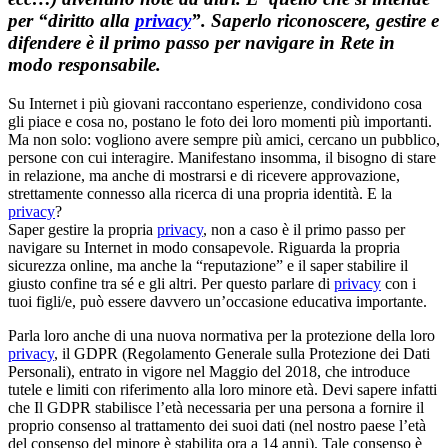
per “diritto alla
privacy
”. Saperlo riconoscere, gestire e
difendere è il primo passo per navigare in Rete in
modo responsabile.
Su Internet i più giovani raccontano esperienze, condividono cosa
gli piace e cosa no, postano le foto dei loro momenti più importanti.
Ma non solo: vogliono avere sempre più amici, cercano un pubblico,
persone con cui interagire. Manifestano insomma, il bisogno di stare
in relazione, ma anche di mostrarsi e di ricevere approvazione,
strettamente connesso alla ricerca di una propria identità. E la
privacy
?
Saper gestire la propria
privacy
, non a caso è il primo passo per
navigare su Internet in modo consapevole. Riguarda la propria
sicurezza online, ma anche la “reputazione” e il saper stabilire il
giusto confine tra sé e gli altri. Per questo parlare di
privacy
con i
tuoi figli/e, può essere davvero un’occasione educativa importante.
Parla loro anche di una nuova normativa per la protezione della loro
privacy
, il GDPR (Regolamento Generale sulla Protezione dei Dati
Personali), entrato in vigore nel Maggio del 2018, che introduce
tutele e limiti con riferimento alla loro minore età. Devi sapere infatti
che Il GDPR stabilisce l’età necessaria per una persona a fornire il
proprio consenso al trattamento dei suoi dati (nel nostro paese l’età
del consenso del minore è stabilita ora a 14 anni). Tale consenso è