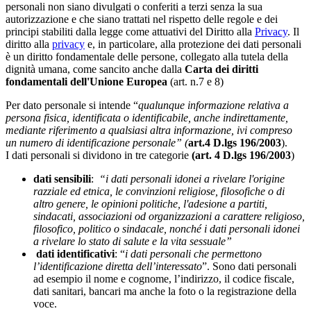
personali non siano divulgati o conferiti a terzi senza la sua
autorizzazione e che siano trattati nel rispetto delle regole e dei
principi stabiliti dalla legge come attuativi del Diritto alla
Privacy
. Il
diritto alla
privacy
e, in particolare, alla protezione dei dati personali
è un diritto fondamentale delle persone, collegato alla tutela della
dignità umana, come sancito anche dalla
Carta dei diritti
fondamentali dell'Unione Europea
(art. n.7 e 8)
Per dato personale si intende “
qualunque informazione relativa a
persona fisica, identificata o identificabile, anche indirettamente,
mediante riferimento a qualsiasi altra informazione, ivi compreso
un numero di identificazione personale” (
art.4 D.lgs 196/2003
).
I dati personali si dividono in tre categorie
(art. 4 D.lgs 196/2003
)
dati sensibili
:
“
i dati personali idonei a rivelare l'origine
razziale ed etnica, le convinzioni religiose, filosofiche o di
altro genere, le opinioni politiche, l'adesione a partiti,
sindacati, associazioni od organizzazioni a carattere religioso,
filosofico, politico o sindacale, nonché i dati personali idonei
a rivelare lo stato di salute e la vita sessuale”
dati identificativi
: “
i dati personali che permettono
l’identificazione diretta dell’interessato
”. Sono dati personali
ad esempio il nome e cognome, l’indirizzo, il codice fiscale,
dati sanitari, bancari ma anche la foto o la registrazione della
voce.