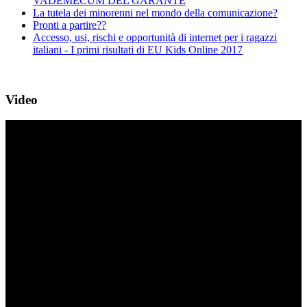
VADEMECUM DEL GARANTE
La tutela dei minorenni nel mondo della comunicazione?
Pronti a partire??
Accesso, usi, rischi e opportunità di internet per i ragazzi
italiani - I primi risultati di EU Kids Online 2017
Video