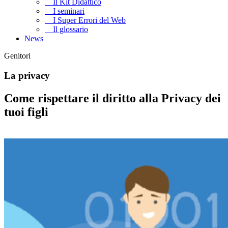
Il Kit Didattico
I seminari
I Super Errori del Web
Il glossario
News
Genitori
La privacy
Come rispettare il diritto alla Privacy dei
tuoi figli