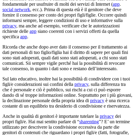
fondamentale per usufruire di molti dei servizi di Internet (
app
.
social network
, ecc.). Prima di questa età è il genitore che deve
fornire il consenso per conto dei propri figli/figlie. Occorre quindi
informarsi sempre, leggere condizioni di uso e informative sulla
privacy
, ma anche ad esempio, verificare che le autorizzazioni
richieste delle
app
siano coerenti con i servizi offerti da quella
specifica
app
.
Ricorda che anche dopo aver dato il consenso per il trattamento ai
dati personali di tuo figlio/figlia hai il diritto di sapere per quali fini
sono stati adoperati, quali dati sono stati adoperati, a chi sono stati
comunicati. Sii sempre vigile perché hai la possibilità di revocare
tale consenso, in quanto i dati sono e restano dell’interessato.
Sul lato educativo, inoltre hai la possibilità di condividere con i tuoi
figli/e considerazioni sui confini della
privacy
, sulla differenza tra
che è personale e ciò è pubblico, sui rischi a cui ci può esporre
dando di sé troppe informazioni online. Soprattutto per i più giovani,
la declinazione personale della propria idea di
privacy
è una ricerca
costante di un equilibrio tra desiderio di condivisione e riservatezza.
Anche in qualità di genitori è importante tutelare la
privacy
dei
propri figli/e. Hai mai sentito parlare di “
sharenting
”? E’ un termine
utilizzato per descrivere la condivisione eccessiva da parte die
genitori di contenuti che riguardano i propri figli/e (fatti, fotografie,