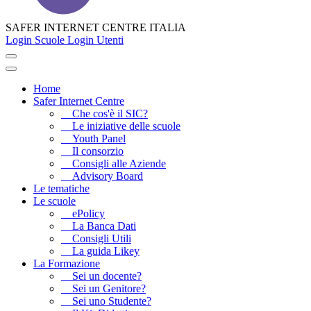
SAFER INTERNET CENTRE ITALIA
Login Scuole
Login Utenti
Home
Safer Internet Centre
Che cos'è il SIC?
Le iniziative delle scuole
Youth Panel
Il consorzio
Consigli alle Aziende
Advisory Board
Le tematiche
Le scuole
ePolicy
La Banca Dati
Consigli Utili
La guida Likey
La Formazione
Sei un docente?
Sei un Genitore?
Sei uno Studente?