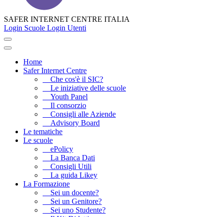
SAFER INTERNET CENTRE ITALIA
Login Scuole
Login Utenti
Home
Safer Internet Centre
Che cos'è il SIC?
Le iniziative delle scuole
Youth Panel
Il consorzio
Consigli alle Aziende
Advisory Board
Le tematiche
Le scuole
ePolicy
La Banca Dati
Consigli Utili
La guida Likey
La Formazione
Sei un docente?
Sei un Genitore?
Sei uno Studente?