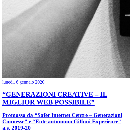
lunedì, 6 gennaio 2020
“GENERAZIONI CREATIVE – IL
MIGLIOR WEB POSSIBILE”
Promosso da “Safer Internet Centre – Generazioni
Connesse” e “Ente autonomo Giffoni Experience”
a.s. 2019-20