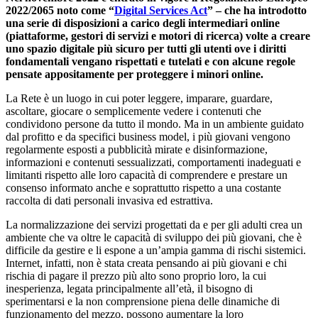
2022/2065 noto come “
Digital Services Act
” – che ha introdotto
una serie di disposizioni a carico degli intermediari online
(piattaforme, gestori di servizi e motori di ricerca) volte a creare
uno spazio digitale più sicuro per tutti gli utenti ove i diritti
fondamentali vengano rispettati e tutelati e con alcune regole
pensate appositamente per proteggere i minori online.
La Rete è un luogo in cui poter leggere, imparare, guardare,
ascoltare, giocare o semplicemente vedere i contenuti che
condividono persone da tutto il mondo. Ma in un ambiente guidato
dal profitto e da specifici business model, i più giovani vengono
regolarmente esposti a pubblicità mirate e disinformazione,
informazioni e contenuti sessualizzati, comportamenti inadeguati e
limitanti rispetto alle loro capacità di comprendere e prestare un
consenso informato anche e soprattutto rispetto a una costante
raccolta di dati personali invasiva ed estrattiva.
La normalizzazione dei servizi progettati da e per gli adulti crea un
ambiente che va oltre le capacità di sviluppo dei più giovani, che è
difficile da gestire e li espone a un’ampia gamma di rischi sistemici.
Internet, infatti, non è stata creata pensando ai più giovani e chi
rischia di pagare il prezzo più alto sono proprio loro, la cui
inesperienza, legata principalmente all’età, il bisogno di
sperimentarsi e la non comprensione piena delle dinamiche di
funzionamento del mezzo, possono aumentare la loro