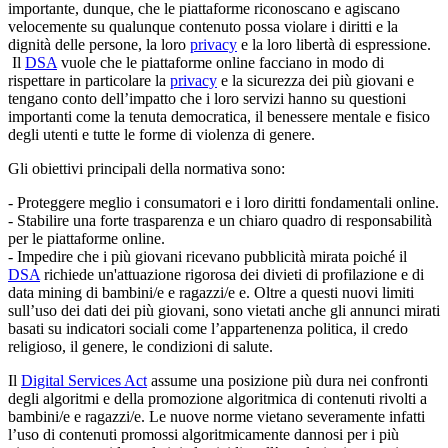
importante, dunque, che le piattaforme riconoscano e agiscano
velocemente su qualunque contenuto possa violare i diritti e la
dignità delle persone, la loro
privacy
e la loro libertà di espressione.
Il
DSA
vuole che le piattaforme online facciano in modo di
rispettare in particolare la
privacy
e la sicurezza dei più giovani e
tengano conto dell’impatto che i loro servizi hanno su questioni
importanti come la tenuta democratica, il benessere mentale e fisico
degli utenti e tutte le forme di violenza di genere.
Gli obiettivi principali della normativa sono:
- Proteggere meglio i consumatori e i loro diritti fondamentali online.
- Stabilire una forte trasparenza e un chiaro quadro di responsabilità
per le piattaforme online.
- Impedire che i più giovani ricevano pubblicità mirata poiché il
DSA
richiede un'attuazione rigorosa dei divieti di profilazione e di
data mining di bambini/e e ragazzi/e e. Oltre a questi nuovi limiti
sull’uso dei dati dei più giovani, sono vietati anche gli annunci mirati
basati su indicatori sociali come l’appartenenza politica, il credo
religioso, il genere, le condizioni di salute.
Il
Digital Services Act
assume una posizione più dura nei confronti
degli algoritmi e della promozione algoritmica di contenuti rivolti a
bambini/e e ragazzi/e. Le nuove norme vietano severamente infatti
l’uso di contenuti promossi algoritmicamente dannosi per i più