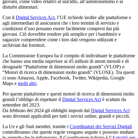
giovani, come video relativi al suicidio, all’autolesionismo e ai
disturbi alimentari.
Con il
Digital Services Act
, l’UE richiede inoltre alle piattaforme e
agli intermediari di assicurarsi che i loro termini di servizio e
condizioni d’uso possano essere facilmente compresi dai più
giovani. Ciò dovrebbe rendere più semplice per i bambini/e e
ragazzi/e comprendere come i loro dati vengono utilizzati e
archiviati dai fornitori.
La Commissione Europea ha il compito di individuare le piattaforme
che hanno una media superiore ai 45 milioni di utenti mensili e di
designarle “Piattaforme di dimensioni molto grandi” (VLOP) o
“Motori di ricerca di dimensioni molto grandi” (VLOSE). Tra questi
ci sono Amazon, Apple, Facebook, Twitter, Wikipedia, Google
Maps e
molti altri
.
Per queste piattaforme e questi motori di ricerca di dimensioni molto
grandi l’obbligo di rispettare il
Digital Services Act
è scattato da
settembre del 2023.
Da febbraio del 2024 gli obblighi imposti dal
Digital Services Act
sono diventati applicabili per tutti i servizi online, grandi e piccoli.
La Ue e gli Stati membri, tramite i
Coordinatori dei Servizi Digitali
controlleranno che queste regole vengano seguite e possono multare
le aziende che le infrangono. Il Coordinatore italiano è l’
Autorità per