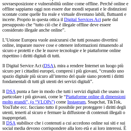
sovraesposizione e vulnerabilità online come offline. Perché online e
offline sappiamo oggi non essere due mondi separati e le distinzioni
scontate come quelle fra reale e virtuale diventano labili, fluttuanti e
incerte. Proprio in questa ottica il
Digital Services Act
parte dal
presupposto che “tutto ciò che è illegale offline deve essere
considerato illegale anche online”.
L’Unione Europea vuole assicurarsi che tutti possano divertirsi
online, imparare nuove cose e ottenere informazioni rimanendo al
sicuro e protetti e che le nuove tecnologie e le piattaforme online
rispettino i diritti digitali di tutti.
Il Digital Service Act (
DSA
), mira a rendere Internet un luogo più
sicuro per i cittadini europei, compresi i più giovani, “creando uno
spazio digitale più sicuro all’interno del quale siano protetti i diritti
fondamentali di tutti gli utenti dei servizi digitali”.
Il
DSA
punta a fare in modo che tutti i servizi digitali che usano in
particolare i più giovani, come le “
Piattaforme online di dimensioni
molto grandi”, (o “VLOPs”)
come
Instagram
, Snapchat, TikTok,
YouTube ecc. facciano tutto il possibile per proteggere i diritti degli
utenti, tenerti al sicuro e fermare la diffusione di contenuti illegali o
inappropriati.
Il
DSA
stabilisce che i contenuti a cui accedono online sui siti e sui
social media devono corrispondere alla loro età e ai loro interessi. È