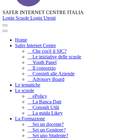
SAFER INTERNET CENTRE ITALIA
Login Scuole
Login Utenti
Home
Safer Internet Centre
Che cos'è il SIC?
Le iniziative delle scuole
Youth Panel
Il consorzio
Consigli alle Aziende
Advisory Board
Le tematiche
Le scuole
ePolicy
La Banca Dati
Consigli Utili
La guida Likey
La Formazione
Sei un docente?
Sei un Genitore?
Sei uno Studente?