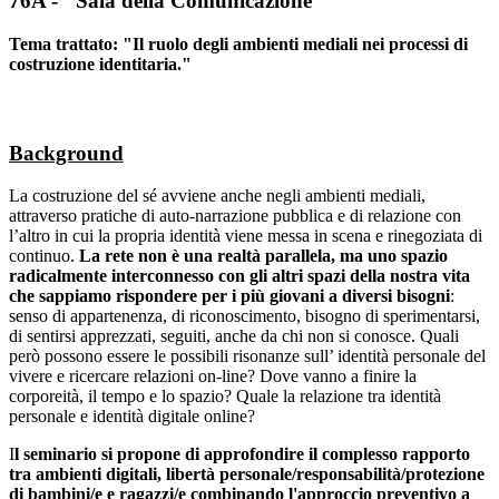
76A - "Sala della Comunicazione"
Tema trattato: "Il ruolo degli ambienti mediali nei processi di
costruzione identitaria."
Background
La costruzione del sé avviene anche negli ambienti mediali,
attraverso pratiche di auto-narrazione pubblica e di relazione con
l’altro in cui la propria identità viene messa in scena e rinegoziata di
continuo.
La rete non è una realtà parallela, ma uno spazio
radicalmente interconnesso con gli altri spazi della nostra vita
che sappiamo rispondere per i più giovani a diversi bisogni
:
senso di appartenenza, di riconoscimento, bisogno di sperimentarsi,
di sentirsi apprezzati, seguiti, anche da chi non si conosce. Quali
però possono essere le possibili risonanze sull’ identità personale del
vivere e ricercare relazioni on-line? Dove vanno a finire la
corporeità, il tempo e lo spazio? Quale la relazione tra identità
personale e identità digitale online?
I
l seminario si propone di approfondire il complesso rapporto
tra ambienti digitali, libertà personale/responsabilità/protezione
di bambini/e e ragazzi/e combinando l'approccio preventivo a