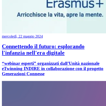
mercoledì, 22 maggio 2024
Connettendo il futuro: esplorando
l'infanzia nell'era digitale
“webinar esperti” organizzati dall’Unità nazionale
eTwinning INDIRE in collaborazione con il progetto
Generazioni Connesse